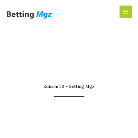
Ir
al
contenido
Edición 38 – Betting Mgz