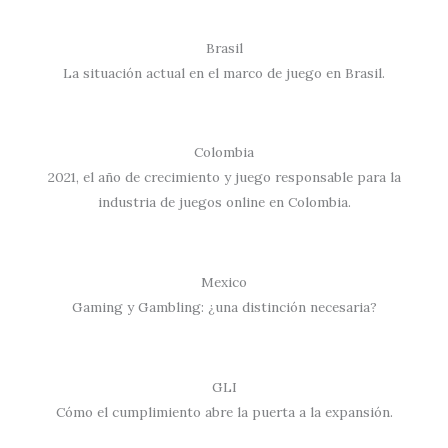
Brasil
La situación actual en el marco de juego en Brasil.
Colombia
2021, el año de crecimiento y juego responsable para la
industria de juegos online en Colombia.
Mexico
Gaming y Gambling: ¿una distinción necesaria?
GLI
Cómo el cumplimiento abre la puerta a la expansión.