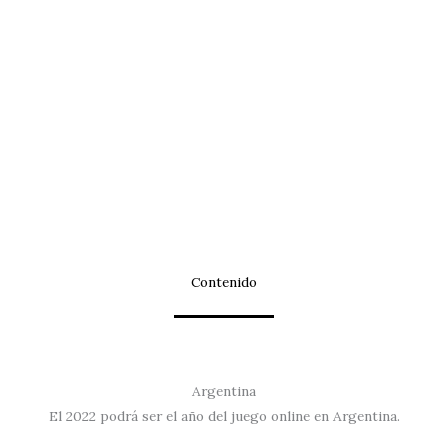
Contenido
Argentina
El 2022 podrá ser el año del juego online en Argentina.