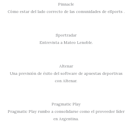
Pinnacle
Cómo estar del lado correcto de las comunidades de eSports .
Sportradar
Entrevista a Mateo Lenoble.
Altenar
Una previsión de éxito del software de apuestas deportivas
con Altenar.
Pragmatic Play
Pragmatic Play rumbo a consolidarse como el proveedor líder
en Argentina.