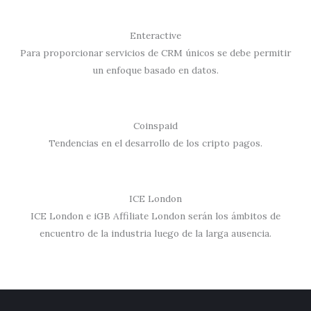
Enteractive
Para proporcionar servicios de CRM únicos se debe permitir
un enfoque basado en datos.
Coinspaid
Tendencias en el desarrollo de los cripto pagos.
ICE London
ICE London e iGB Affiliate London serán los ámbitos de
encuentro de la industria luego de la larga ausencia.