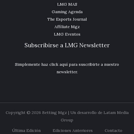
LMG MAS
Gaming Agenda
The Esports Journal
Affiliate Mgz
LMG Eventos
Subscribirse a LMG Newsletter
Simplemente haz click aquí para suscribirte a nuestro
newsletter.
Copyright © 2026 Betting Mgz | Un desarrollo de Latam Media
Group
Última Edición
Ediciones Anteriores
Contacto