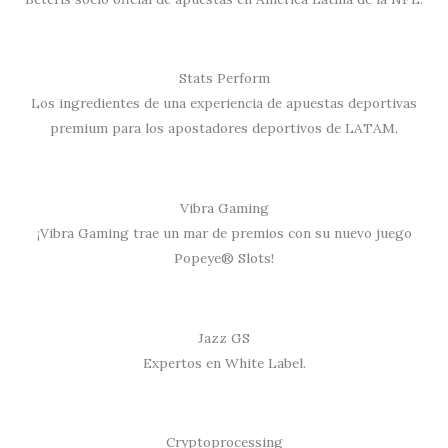
Stats Perform
Los ingredientes de una experiencia de apuestas deportivas
premium para los apostadores deportivos de LATAM.
Vibra Gaming
¡Vibra Gaming trae un mar de premios con su nuevo juego
Popeye® Slots!
Jazz GS
Expertos en White Label.
Cryptoprocessing