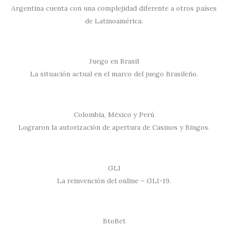
Argentina cuenta con una complejidad diferente a otros países
de Latinoamérica.
Juego en Brasil
La situación actual en el marco del juego Brasileño.
Colombia, México y Perú
Lograron la autorización de apertura de Casinos y Bingos.
GLI
La reinvención del online – GLI-19.
BtoBet